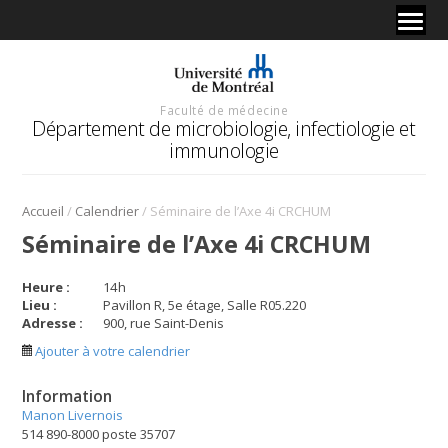
Faculté de médecine
Département de microbiologie, infectiologie et
immunologie
/
/
Accueil
Calendrier
Séminaire de l’Axe 4i CRCHUM
Séminaire de l’Axe 4i CRCHUM
Heure :
14
h
Lieu :
Pavillon R, 5e étage, Salle R05.220
Adresse :
900, rue Saint-Denis
Ajouter à votre calendrier
Information
Manon Livernois
514 890-8000 poste 35707