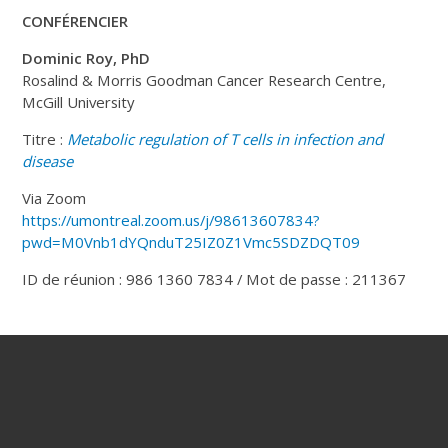
CONFÉRENCIER
Dominic Roy, PhD
Rosalind & Morris Goodman Cancer Research Centre,
McGill University
Titre :
Metabolic regulation of T cells in infection and
disease
Via Zoom
https://umontreal.zoom.us/j/98613607834?
pwd=M0Vnb1dYQnduT25IZ0Z1Vmc5SDZDQT09
ID de réunion : 986 1360 7834 / Mot de passe : 211367