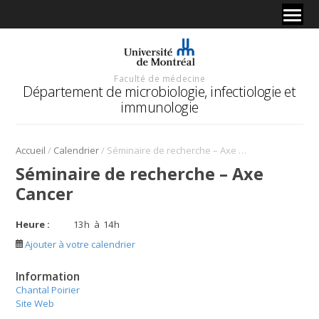
Faculté de médecine
Département de microbiologie, infectiologie et
immunologie
/
/
Accueil
Calendrier
Séminaire de recherche – Axe Cancer
Séminaire de recherche – Axe
Cancer
Heure :
13
h
à
14
h
Ajouter à votre calendrier
Information
Chantal Poirier
Site Web