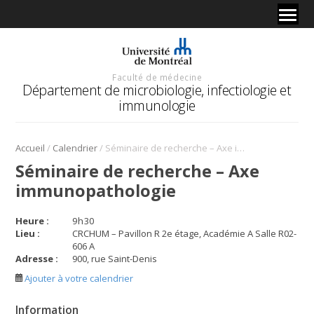
Faculté de médecine
Département de microbiologie, infectiologie et
immunologie
/
/
Accueil
Calendrier
Séminaire de recherche – Axe immunopathologie
Séminaire de recherche – Axe
immunopathologie
Heure :
9
h
30
Lieu :
CRCHUM – Pavillon R 2e étage, Académie A Salle R02-
606 A
Adresse :
900, rue Saint-Denis
Ajouter à votre calendrier
Information