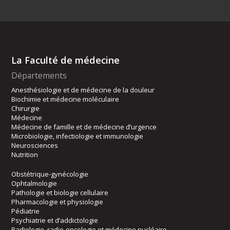
La Faculté de médecine
Départements
Anesthésiologie et de médecine de la douleur
Biochimie et médecine moléculaire
Chirurgie
Médecine
Médecine de famille et de médecine d’urgence
Microbiologie, infectiologie et immunologie
Neurosciences
Nutrition
Obstétrique-gynécologie
Ophtalmologie
Pathologie et biologie cellulaire
Pharmacologie et physiologie
Pédiatrie
Psychiatrie et d’addictologie
Radiologie, radio-oncologie et médecine nucléaire