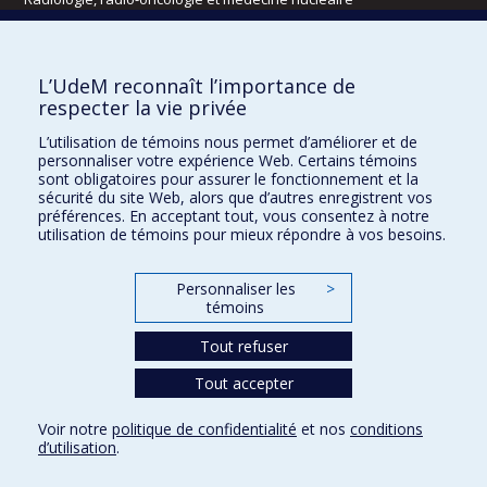
Écoles
L’UdeM reconnaît l’importance de
Kinésiologie et des sciences de l’activité physique
respecter la vie privée
Orthophonie et audiologie
L’utilisation de témoins nous permet d’améliorer et de
Réadaptation
personnaliser votre expérience Web. Certains témoins
sont obligatoires pour assurer le fonctionnement et la
Directions
sécurité du site Web, alors que d’autres enregistrent vos
préférences. En acceptant tout, vous consentez à notre
DPC
utilisation de témoins pour mieux répondre à vos besoins.
CPASS
Éthique clinique
Personnaliser les
>
témoins
Tout refuser
Tout accepter
Voir notre
politique de confidentialité
et nos
conditions
d’utilisation
.
Confidentialité
Conditions d’utilisation
Paramètres des témoins