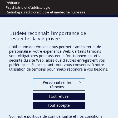
Pédiatrie
Psychiatrie et d’addictologie
Radiologie, radio-oncologie et médecine nucléaire
Écoles
L’UdeM reconnaît l’importance de
Kinésiologie et des sciences de l’activité physique
respecter la vie privée
Orthophonie et audiologie
L’utilisation de témoins nous permet d’améliorer et de
Réadaptation
personnaliser votre expérience Web. Certains témoins
sont obligatoires pour assurer le fonctionnement et la
Directions
sécurité du site Web, alors que d’autres enregistrent vos
préférences. En acceptant tout, vous consentez à notre
DPC
utilisation de témoins pour mieux répondre à vos besoins.
CPASS
Éthique clinique
Personnaliser les
>
témoins
Tout refuser
Tout accepter
Voir notre
politique de confidentialité
et nos
conditions