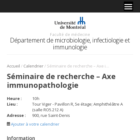
Faculté de médecine
Département de microbiologie, infectiologie et
immunologie
/
/
Accueil
Calendrier
Séminaire de recherche – Axe immunopathologie
Séminaire de recherche – Axe
immunopathologie
Heure :
10
h
Lieu :
Tour Viger - Pavillon R, 5e étage; Amphithéâtre A
(salle RO5.212 A)
Adresse :
900, rue Saint-Denis
Ajouter à votre calendrier
Information