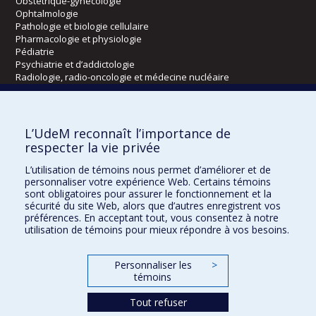
Obstétrique-gynécologie
Ophtalmologie
Pathologie et biologie cellulaire
Pharmacologie et physiologie
Pédiatrie
Psychiatrie et d’addictologie
Radiologie, radio-oncologie et médecine nucléaire
Écoles
L’UdeM reconnaît l’importance de
Kinésiologie et des sciences de l’activité physique
respecter la vie privée
Orthophonie et audiologie
L’utilisation de témoins nous permet d’améliorer et de
Réadaptation
personnaliser votre expérience Web. Certains témoins
sont obligatoires pour assurer le fonctionnement et la
Directions
sécurité du site Web, alors que d’autres enregistrent vos
préférences. En acceptant tout, vous consentez à notre
DPC
utilisation de témoins pour mieux répondre à vos besoins.
CPASS
Éthique clinique
Personnaliser les
>
témoins
Tout refuser