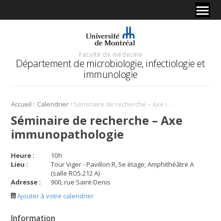
Faculté de médecine
Département de microbiologie, infectiologie et
immunologie
/
/
Accueil
Calendrier
Séminaire de recherche – Axe immunopathologie
Séminaire de recherche – Axe
immunopathologie
Heure :
10
h
Lieu :
Tour Viger - Pavillon R, 5e étage; Amphithéâtre A
(salle RO5.212 A)
Adresse :
900, rue Saint-Denis
Ajouter à votre calendrier
Information