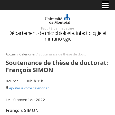
Faculté de médecine
Département de microbiologie, infectiologie et
immunologie
/
/
Accueil
Calendrier
Soutenance de thèse de doctorat: François SIMON
Soutenance de thèse de doctorat:
François SIMON
Heure :
10
h
à
11
h
Ajouter à votre calendrier
Le 10 novembre 2022
François SIMON