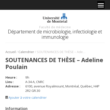
Faculté de médecine
Département de microbiologie, infectiologie et
immunologie
/
/
Accueil
Calendrier
SOUTENANCES DE THÈSE – Adeline Poulain
SOUTENANCES DE THÈSE – Adeline
Poulain
Heure :
9
h
Lieu :
A-34-A, CNRC
Adresse :
6100, avenue Royalmount, Montréal, Québec, H4P
2R2 GR.30
Ajouter à votre calendrier
Information