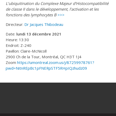
L’ubiquitination du Complexe Majeur d’Histocompatibilité
de classe II dans le développement, l’activation et les
fonctions des lymphocytes B
>>>
Directeur:
Dr Jacques Thibodeau
Date:
lundi 13 décembre 2021
Heure: 13:30
Endroit: Z-240
Pavillon: Claire-McNicoll
2900 Ch de la Tour, Montréal, QC H3T 1J4
Zoom
https://umontreal.zoom.us/j/87259978761?
pwd=NitnREpBc1pFNERpSTF5RHpIQzhudz09