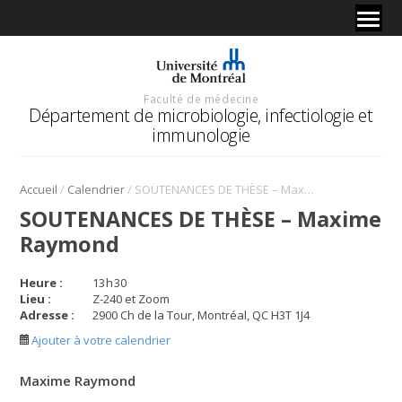
Faculté de médecine
Département de microbiologie, infectiologie et
immunologie
/
/
Accueil
Calendrier
SOUTENANCES DE THÈSE – Maxime Raymond
SOUTENANCES DE THÈSE – Maxime
Raymond
Heure :
13
h
30
Lieu :
Z-240 et Zoom
Adresse :
2900 Ch de la Tour, Montréal, QC H3T 1J4
Ajouter à votre calendrier
Maxime Raymond