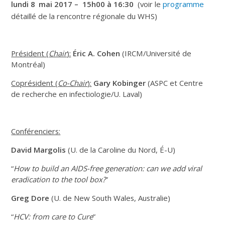
lundi 8
mai 2017 – 15h00 à 16:30
(voir le
programme
détaillé de la rencontre régionale du WHS)
Président (
Chair
):
Éric A. Cohen
(IRCM/Université de
Montréal)
Coprésident (
Co-Chair
):
Gary Kobinger
(ASPC et Centre
de recherche en infectiologie/U. Laval)
Conférenciers:
David Margolis
(U. de la Caroline du Nord, É-U)
“
How to build an AIDS-free generation: can we add viral
eradication to the tool box?
”
Greg Dore
(U. de New South Wales, Australie)
“
HCV: from care to Cure
”