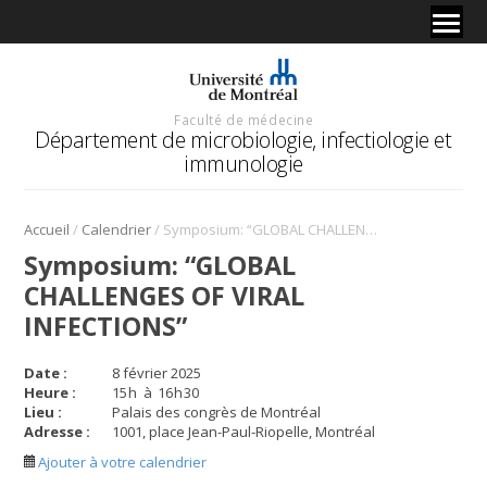
Faculté de médecine
Département de microbiologie, infectiologie et
immunologie
/
/
Accueil
Calendrier
Symposium: “GLOBAL CHALLENGES OF VIRAL INFECTIONS”
Symposium: “GLOBAL
CHALLENGES OF VIRAL
INFECTIONS”
Date :
8 février 2025
Heure :
15
h
à
16
h
30
Lieu :
Palais des congrès de Montréal
Adresse :
1001, place Jean-Paul-Riopelle, Montréal
Ajouter à votre calendrier