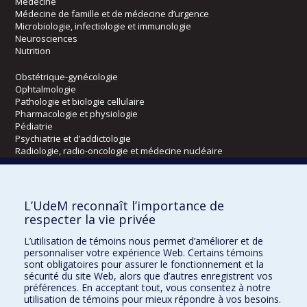
Médecine
Médecine de famille et de médecine d’urgence
Microbiologie, infectiologie et immunologie
Neurosciences
Nutrition
Obstétrique-gynécologie
Ophtalmologie
Pathologie et biologie cellulaire
Pharmacologie et physiologie
Pédiatrie
Psychiatrie et d’addictologie
Radiologie, radio-oncologie et médecine nucléaire
Écoles
L’UdeM reconnaît l’importance de
Kinésiologie et des sciences de l’activité physique
respecter la vie privée
Orthophonie et audiologie
L’utilisation de témoins nous permet d’améliorer et de
Réadaptation
personnaliser votre expérience Web. Certains témoins
sont obligatoires pour assurer le fonctionnement et la
Directions
sécurité du site Web, alors que d’autres enregistrent vos
préférences. En acceptant tout, vous consentez à notre
DPC
utilisation de témoins pour mieux répondre à vos besoins.
CPASS