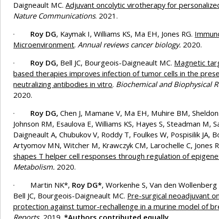
Daigneault MC.
Adjuvant oncolytic virotherapy for personalize
Nature Communications
. 2021.
·
Roy DG
, Kaymak I, Williams KS, Ma EH, Jones RG.
Immuno
Microenvironment
.
Annual reviews cancer biology.
2020.
·
Roy DG,
Bell JC, Bourgeois-Daigneault MC.
Magnetic targ
based therapies improves infection of tumor cells in the prese
neutralizing antibodies in vitro
.
Biochemical and Biophysical 
2020.
·
Roy DG,
Chen J, Mamane V, Ma EH, Muhire BM, Sheldon 
Johnson RM, Esaulova E, Williams KS, Hayes S, Steadman M, S
Daigneault A, Chubukov V, Roddy T, Foulkes W, Pospisilik JA,
Artyomov MN, Witcher M, Krawczyk CM, Larochelle C, Jones 
shapes T helper cell responses through regulation of epigen
Metabolism.
2020.
· Martin NK*,
Roy DG*
, Workenhe S, Van den Wollenberg
Bell JC, Bourgeois-Daigneault MC.
Pre-surgical neoadjuvant on
protection against tumor-rechallenge in a murine model of br
Reports.
2019.
*Authors contributed equally.