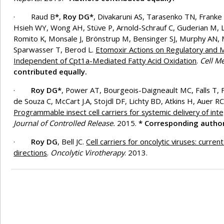
· Raud B
*
,
Roy DG*
, Divakaruni AS, Tarasenko TN, Frank
Hsieh WY, Wong AH, Stüve P, Arnold-Schrauf C, Guderian M,
Romito K, Monsale J, Brönstrup M, Bensinger SJ, Murphy AN, 
Sparwasser T, Berod L.
Etomoxir Actions on Regulatory and 
Independent of Cpt1a-Mediated Fatty Acid Oxidation
.
Cell M
contributed equally.
·
Roy DG*
, Power AT, Bourgeois-Daigneault MC, Falls T, F
de Souza C, McCart J.A, Stojdl DF, Lichty BD, Atkins H, Auer RC,
Programmable insect cell carriers for systemic delivery of in
Journal of Controlled Release.
2015.
* Corresponding author
·
Roy DG
, Bell JC.
Cell carriers for oncolytic viruses: curre
directions
.
Oncolytic Virotherapy
. 2013.