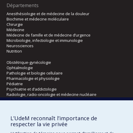
Départements
Anesthésiologie et de médecine de la douleur
Biochimie et médecine moléculaire
Chirurgie
Médecine
Médecine de famille et de médecine d’urgence
Microbiologie, infectiologie et immunologie
Neurosciences
Nutrition
Obstétrique-gynécologie
Ophtalmologie
Pathologie et biologie cellulaire
Pharmacologie et physiologie
Pédiatrie
Psychiatrie et d’addictologie
Radiologie, radio-oncologie et médecine nucléaire
Écoles
L’UdeM reconnaît l’importance de
Kinésiologie et des sciences de l’activité physique
respecter la vie privée
Orthophonie et audiologie