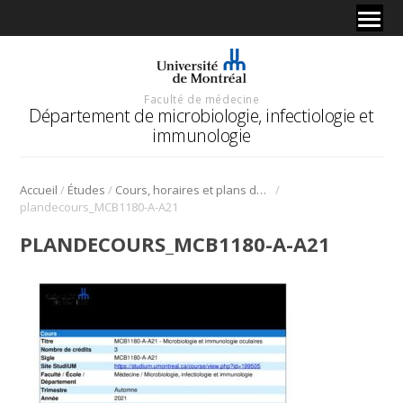
Faculté de médecine
Département de microbiologie, infectiologie et
immunologie
/
/
/
Accueil
Études
Cours, horaires et plans de cours
plandecours_MCB1180-A-A21
PLANDECOURS_MCB1180-A-A21