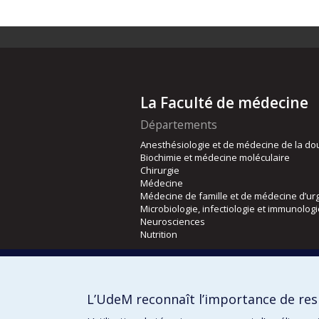
La Faculté de médecine
Départements
Anesthésiologie et de médecine de la do
Biochimie et médecine moléculaire
Chirurgie
Médecine
Médecine de famille et de médecine d’ur
Microbiologie, infectiologie et immunolog
Neurosciences
Nutrition
Écoles
Kinésiologie et des sciences de l’activité
L’UdeM reconnaît l’importance de resp
Orthophonie et audiologie
Réadaptation