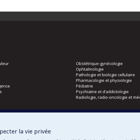
uleur
Obstétrique-gynécologie
Ophtalmologie
Pathologie et biologie cellulaire
Pharmacologie et physiologie
gence
Pédiatrie
ie
Psychiatrie et d’addictologie
Radiologie, radio-oncologie et mé
Directions
 physique
DPC
ecter la vie privée
CPASS
Éthique clinique