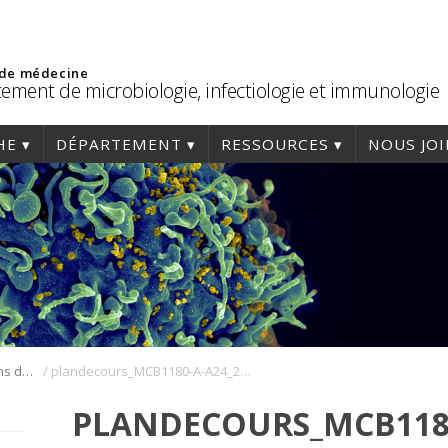
 de médecine
ement de microbiologie, infectiologie et immunologie
HE
DÉPARTEMENT
RESSOURCES
NOUS JO
/
Cours, horaires et plans de cours
plandecours_MCB1180-A-A24_2024-09-09
PLANDECOURS_MCB1180