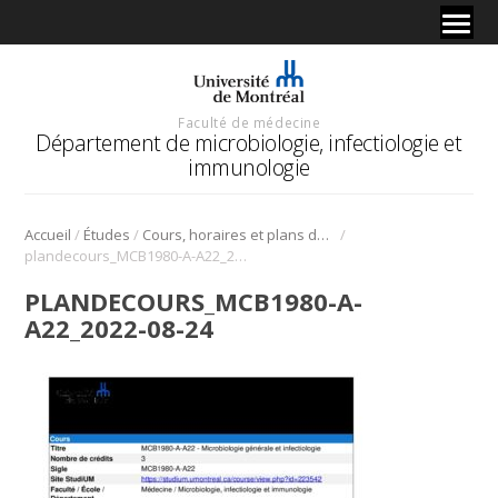
Faculté de médecine
Département de microbiologie, infectiologie et
immunologie
/
/
/
Accueil
Études
Cours, horaires et plans de cours
plandecours_MCB1980-A-A22_2022-08-24
PLANDECOURS_MCB1980-A-
A22_2022-08-24