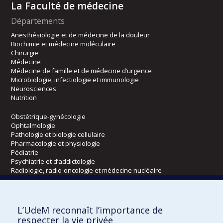
La Faculté de médecine
Départements
Anesthésiologie et de médecine de la douleur
Biochimie et médecine moléculaire
Chirurgie
Médecine
Médecine de famille et de médecine d’urgence
Microbiologie, infectiologie et immunologie
Neurosciences
Nutrition
Obstétrique-gynécologie
Ophtalmologie
Pathologie et biologie cellulaire
Pharmacologie et physiologie
Pédiatrie
Psychiatrie et d’addictologie
Radiologie, radio-oncologie et médecine nucléaire
Écoles
L’UdeM reconnaît l’importance de
Kinésiologie et des sciences de l’activité physique
respecter la vie privée