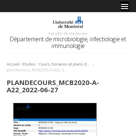
Faculté de médecine
Département de microbiologie, infectiologie et
immunologie
/
/
/
Accueil
Études
Cours, horaires et plans de cours
plandecours_MCB2020-A-A22_2022-06-27
PLANDECOURS_MCB2020-A-
A22_2022-06-27