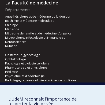
La Faculté de médecine
Départements
Anesthésiologie et de médecine de la douleur
Biochimie et médecine moléculaire
Chirurgie
Médecine
Médecine de famille et de médecine d’urgence
Microbiologie, infectiologie et immunologie
Neurosciences
Nutrition
Obstétrique-gynécologie
Ophtalmologie
Pathologie et biologie cellulaire
Pharmacologie et physiologie
Pédiatrie
Psychiatrie et d’addictologie
Radiologie, radio-oncologie et médecine nucléaire
Écoles
L’UdeM reconnaît l’importance de
Kinésiologie et des sciences de l’activité physique
respecter la vie privée