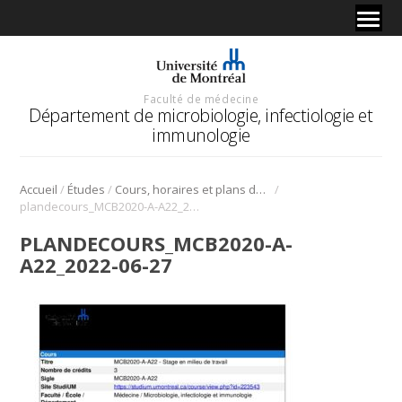
Faculté de médecine
Département de microbiologie, infectiologie et
immunologie
/
/
/
Accueil
Études
Cours, horaires et plans de cours
plandecours_MCB2020-A-A22_2022-06-27
PLANDECOURS_MCB2020-A-
A22_2022-06-27