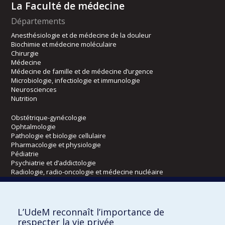
La Faculté de médecine
Départements
Anesthésiologie et de médecine de la douleur
Biochimie et médecine moléculaire
Chirurgie
Médecine
Médecine de famille et de médecine d’urgence
Microbiologie, infectiologie et immunologie
Neurosciences
Nutrition
Obstétrique-gynécologie
Ophtalmologie
Pathologie et biologie cellulaire
Pharmacologie et physiologie
Pédiatrie
Psychiatrie et d’addictologie
Radiologie, radio-oncologie et médecine nucléaire
Écoles
L’UdeM reconnaît l’importance de
Kinésiologie et des sciences de l’activité physique
respecter la vie privée