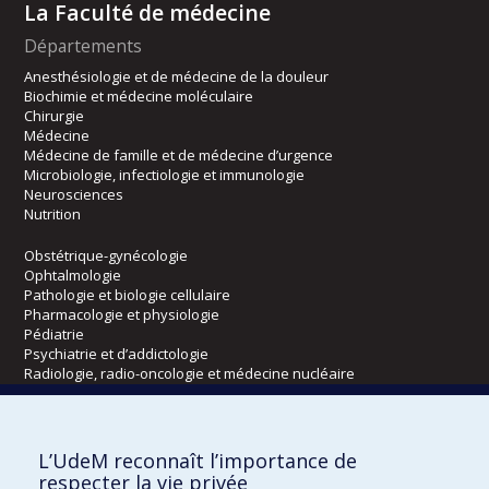
La Faculté de médecine
Départements
Anesthésiologie et de médecine de la douleur
Biochimie et médecine moléculaire
Chirurgie
Médecine
Médecine de famille et de médecine d’urgence
Microbiologie, infectiologie et immunologie
Neurosciences
Nutrition
Obstétrique-gynécologie
Ophtalmologie
Pathologie et biologie cellulaire
Pharmacologie et physiologie
Pédiatrie
Psychiatrie et d’addictologie
Radiologie, radio-oncologie et médecine nucléaire
Écoles
L’UdeM reconnaît l’importance de
Kinésiologie et des sciences de l’activité physique
respecter la vie privée