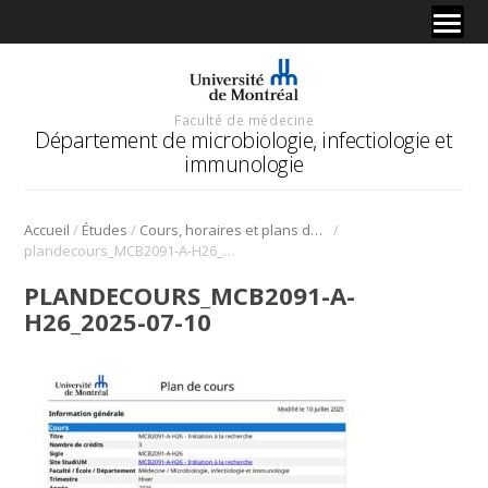
Faculté de médecine
Département de microbiologie, infectiologie et
immunologie
/
/
/
Accueil
Études
Cours, horaires et plans de cours
plandecours_MCB2091-A-H26_2025-07-10
PLANDECOURS_MCB2091-A-
H26_2025-07-10