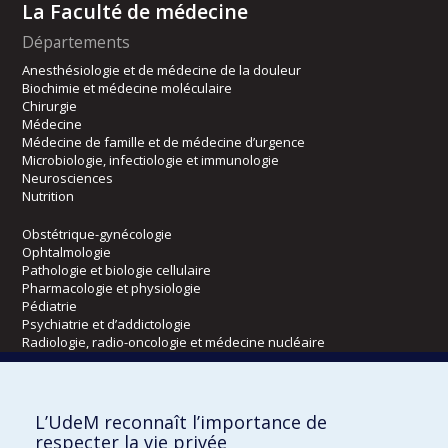
La Faculté de médecine
Départements
Anesthésiologie et de médecine de la douleur
Biochimie et médecine moléculaire
Chirurgie
Médecine
Médecine de famille et de médecine d’urgence
Microbiologie, infectiologie et immunologie
Neurosciences
Nutrition
Obstétrique-gynécologie
Ophtalmologie
Pathologie et biologie cellulaire
Pharmacologie et physiologie
Pédiatrie
Psychiatrie et d’addictologie
Radiologie, radio-oncologie et médecine nucléaire
Écoles
L’UdeM reconnaît l’importance de
Kinésiologie et des sciences de l’activité physique
respecter la vie privée