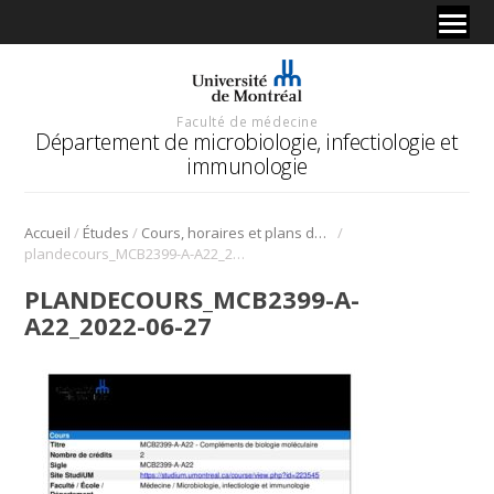
Faculté de médecine
Département de microbiologie, infectiologie et
immunologie
/
/
/
Accueil
Études
Cours, horaires et plans de cours
plandecours_MCB2399-A-A22_2022-06-27
PLANDECOURS_MCB2399-A-
A22_2022-06-27