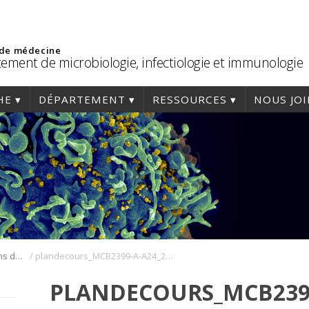
 de médecine
ement de microbiologie, infectiologie et immunologie
HE
DÉPARTEMENT
RESSOURCES
NOUS JO
/
Cours, horaires et plans de cours
plandecours_MCB2399-A-A24_2024-07-30
PLANDECOURS_MCB2399