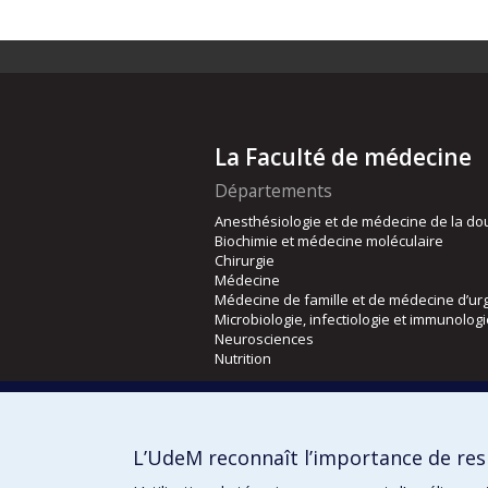
La Faculté de médecine
Départements
Anesthésiologie et de médecine de la do
Biochimie et médecine moléculaire
Chirurgie
Médecine
Médecine de famille et de médecine d’ur
Microbiologie, infectiologie et immunolog
Neurosciences
Nutrition
Écoles
Kinésiologie et des sciences de l’activité
L’UdeM reconnaît l’importance de resp
Orthophonie et audiologie
Réadaptation