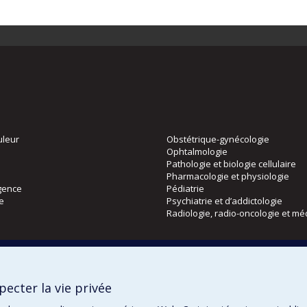
uleur
Obstétrique-gynécologie
Ophtalmologie
Pathologie et biologie cellulaire
Pharmacologie et physiologie
gence
Pédiatrie
ie
Psychiatrie et d’addictologie
Radiologie, radio-oncologie et mé
Directions
 physique
DPC
ecter la vie privée
CPASS
Éthique clinique