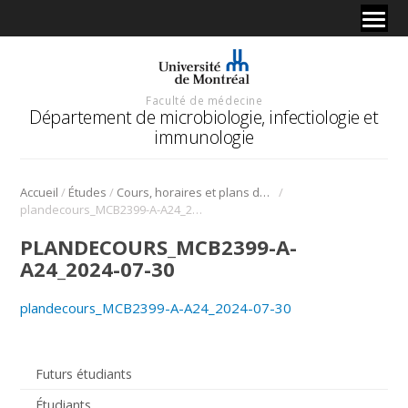
Faculté de médecine
Département de microbiologie, infectiologie et
immunologie
/
/
/
Accueil
Études
Cours, horaires et plans de cours
plandecours_MCB2399-A-A24_2024-07-30
PLANDECOURS_MCB2399-A-
A24_2024-07-30
plandecours_MCB2399-A-A24_2024-07-30
Futurs étudiants
Étudiants