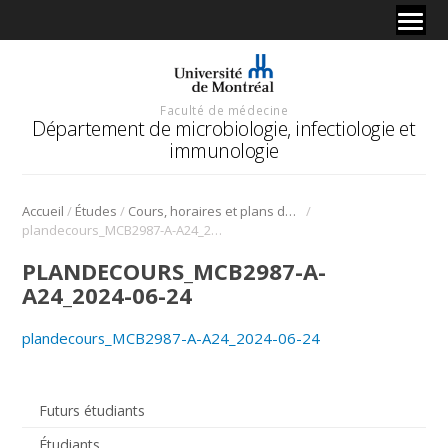
Faculté de médecine
Département de microbiologie, infectiologie et
immunologie
/
/
/
Accueil
Études
Cours, horaires et plans de cours
plandecours_MCB2987-A-A24_2024-06-24
PLANDECOURS_MCB2987-A-
A24_2024-06-24
plandecours_MCB2987-A-A24_2024-06-24
Futurs étudiants
Étudiants