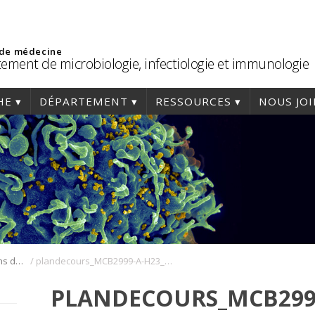
 de médecine
ement de microbiologie, infectiologie et immunologie
HE
DÉPARTEMENT
RESSOURCES
NOUS JO
/
Cours, horaires et plans de cours
plandecours_MCB2999-A-H23_2022-12-15 (1)
PLANDECOURS_MCB2999