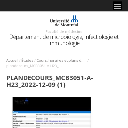
Faculté de médecine
Département de microbiologie, infectiologie et
immunologie
/
/
/
Accueil
Études
Cours, horaires et plans de cours
plandecours_MCB3051-A-H23_2022-12-09 (1)
PLANDECOURS_MCB3051-A-
H23_2022-12-09 (1)