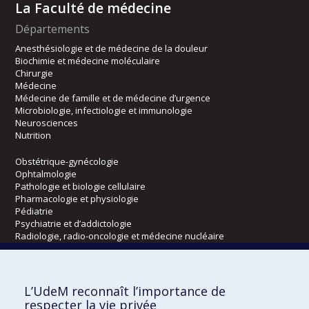
La Faculté de médecine
Départements
Anesthésiologie et de médecine de la douleur
Biochimie et médecine moléculaire
Chirurgie
Médecine
Médecine de famille et de médecine d’urgence
Microbiologie, infectiologie et immunologie
Neurosciences
Nutrition
Obstétrique-gynécologie
Ophtalmologie
Pathologie et biologie cellulaire
Pharmacologie et physiologie
Pédiatrie
Psychiatrie et d’addictologie
Radiologie, radio-oncologie et médecine nucléaire
Écoles
L’UdeM reconnaît l’importance de
Kinésiologie et des sciences de l’activité physique
respecter la vie privée