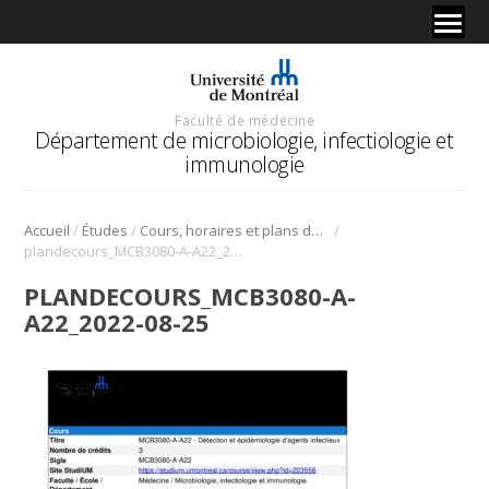
Faculté de médecine
Département de microbiologie, infectiologie et
immunologie
/
/
/
Accueil
Études
Cours, horaires et plans de cours
plandecours_MCB3080-A-A22_2022-08-25
PLANDECOURS_MCB3080-A-
A22_2022-08-25