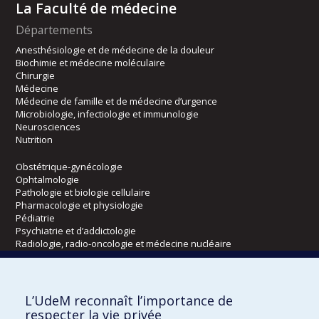
La Faculté de médecine
Départements
Anesthésiologie et de médecine de la douleur
Biochimie et médecine moléculaire
Chirurgie
Médecine
Médecine de famille et de médecine d’urgence
Microbiologie, infectiologie et immunologie
Neurosciences
Nutrition
Obstétrique-gynécologie
Ophtalmologie
Pathologie et biologie cellulaire
Pharmacologie et physiologie
Pédiatrie
Psychiatrie et d’addictologie
Radiologie, radio-oncologie et médecine nucléaire
Écoles
L’UdeM reconnaît l’importance de
Kinésiologie et des sciences de l’activité physique
respecter la vie privée