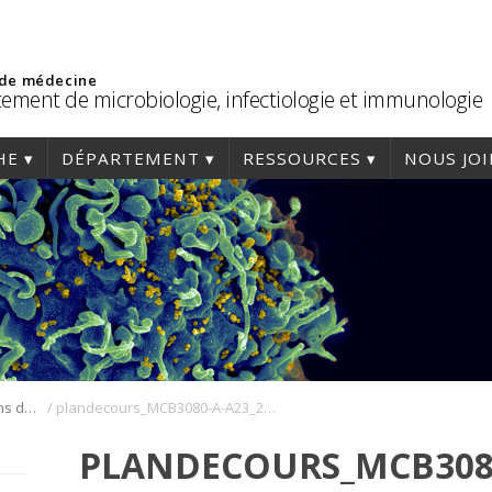
 de médecine
ement de microbiologie, infectiologie et immunologie
HE
DÉPARTEMENT
RESSOURCES
NOUS JO
/
Cours, horaires et plans de cours
plandecours_MCB3080-A-A23_2023-09-05
PLANDECOURS_MCB3080