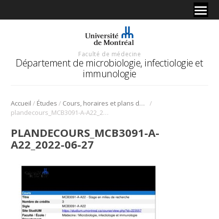
Faculté de médecine
Département de microbiologie, infectiologie et
immunologie
/
/
/
Accueil
Études
Cours, horaires et plans de cours
plandecours_MCB3091-A-A22_2022-06-27
PLANDECOURS_MCB3091-A-
A22_2022-06-27