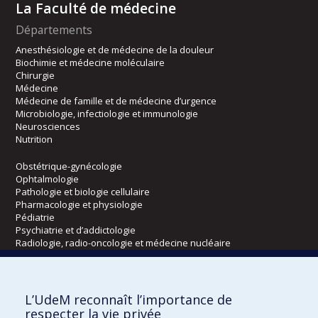
La Faculté de médecine
Départements
Anesthésiologie et de médecine de la douleur
Biochimie et médecine moléculaire
Chirurgie
Médecine
Médecine de famille et de médecine d’urgence
Microbiologie, infectiologie et immunologie
Neurosciences
Nutrition
Obstétrique-gynécologie
Ophtalmologie
Pathologie et biologie cellulaire
Pharmacologie et physiologie
Pédiatrie
Psychiatrie et d’addictologie
Radiologie, radio-oncologie et médecine nucléaire
Écoles
L’UdeM reconnaît l’importance de
Kinésiologie et des sciences de l’activité physique
respecter la vie privée