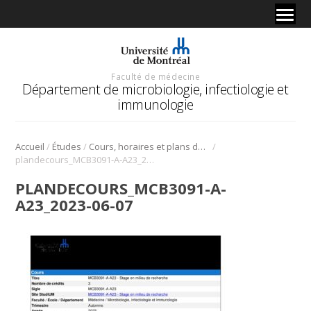
Faculté de médecine
Département de microbiologie, infectiologie et
immunologie
/
/
/
Accueil
Études
Cours, horaires et plans de cours
plandecours_MCB3091-A-A23_2023-06-07
PLANDECOURS_MCB3091-A-
A23_2023-06-07