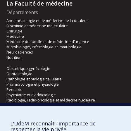
La Faculté de médecine
Départements
Anesthésiologie et de médecine de la douleur
Biochimie et médecine moléculaire
Chirurgie
Médecine
Médecine de famille et de médecine d’urgence
Microbiologie, infectiologie et immunologie
Neurosciences
Nutrition
Obstétrique-gynécologie
Ophtalmologie
Pathologie et biologie cellulaire
Pharmacologie et physiologie
Pédiatrie
Psychiatrie et d’addictologie
Radiologie, radio-oncologie et médecine nucléaire
Écoles
L’UdeM reconnaît l’importance de
Kinésiologie et des sciences de l’activité physique
respecter la vie privée