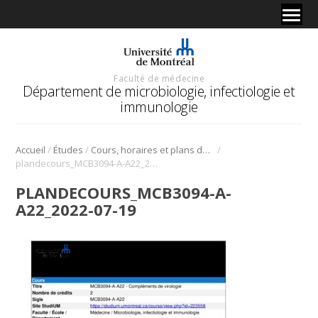
Faculté de médecine
Département de microbiologie, infectiologie et
immunologie
/
/
/
Accueil
Études
Cours, horaires et plans de cours
plandecours_MCB3094-A-A22_2022-07-19
PLANDECOURS_MCB3094-A-
A22_2022-07-19