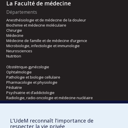
La Faculté de médecine
Départements
Anesthésiologie et de médecine de la douleur
Biochimie et médecine moléculaire
Chirurgie
Médecine
Médecine de famille et de médecine d’urgence
Microbiologie, infectiologie et immunologie
Neurosciences
Nutrition
Obstétrique-gynécologie
Ophtalmologie
Pathologie et biologie cellulaire
Pharmacologie et physiologie
Pédiatrie
Psychiatrie et d’addictologie
Radiologie, radio-oncologie et médecine nucléaire
Écoles
L’UdeM reconnaît l’importance de
Kinésiologie et des sciences de l’activité physique
respecter la vie privée