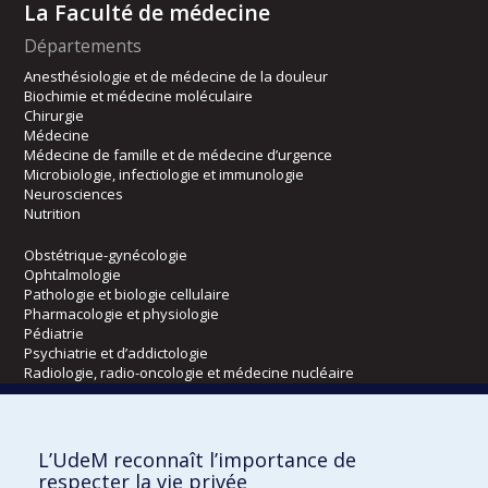
La Faculté de médecine
Départements
Anesthésiologie et de médecine de la douleur
Biochimie et médecine moléculaire
Chirurgie
Médecine
Médecine de famille et de médecine d’urgence
Microbiologie, infectiologie et immunologie
Neurosciences
Nutrition
Obstétrique-gynécologie
Ophtalmologie
Pathologie et biologie cellulaire
Pharmacologie et physiologie
Pédiatrie
Psychiatrie et d’addictologie
Radiologie, radio-oncologie et médecine nucléaire
Écoles
L’UdeM reconnaît l’importance de
Kinésiologie et des sciences de l’activité physique
respecter la vie privée