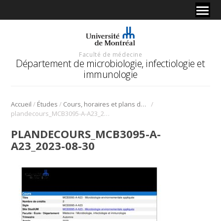
Faculté de médecine
Département de microbiologie, infectiologie et
immunologie
/
/
/
Accueil
Études
Cours, horaires et plans de cours
plandecours_MCB3095-A-A23_2023-08-30
PLANDECOURS_MCB3095-A-
A23_2023-08-30