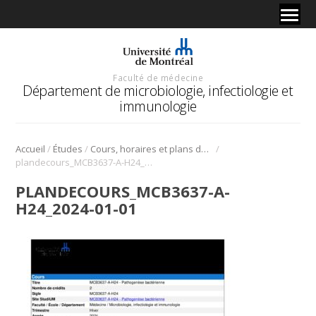
Faculté de médecine
Département de microbiologie, infectiologie et
immunologie
/
/
/
Accueil
Études
Cours, horaires et plans de cours
plandecours_MCB3637-A-H24_2024-01-01
PLANDECOURS_MCB3637-A-
H24_2024-01-01