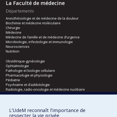
La Faculté de médecine
Départements
Anesthésiologie et de médecine de la douleur
Biochimie et médecine moléculaire
Chirurgie
Médecine
Médecine de famille et de médecine d’urgence
Microbiologie, infectiologie et immunologie
Neurosciences
Nutrition
Obstétrique-gynécologie
Ophtalmologie
Pathologie et biologie cellulaire
Pharmacologie et physiologie
Pédiatrie
Psychiatrie et d’addictologie
Radiologie, radio-oncologie et médecine nucléaire
Écoles
L’UdeM reconnaît l’importance de
Kinésiologie et des sciences de l’activité physique
respecter la vie privée