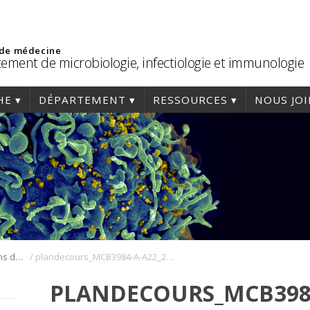
 de médecine
ement de microbiologie, infectiologie et immunologie
HE
DÉPARTEMENT
RESSOURCES
NOUS JO
/
Cours, horaires et plans de cours
plandecours_MCB3984-A-A22_2022-08-31
PLANDECOURS_MCB3984