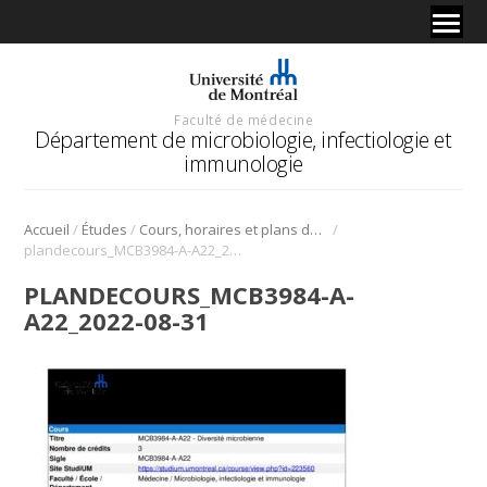
Faculté de médecine
Département de microbiologie, infectiologie et
immunologie
/
/
/
Accueil
Études
Cours, horaires et plans de cours
plandecours_MCB3984-A-A22_2022-08-31
PLANDECOURS_MCB3984-A-
A22_2022-08-31