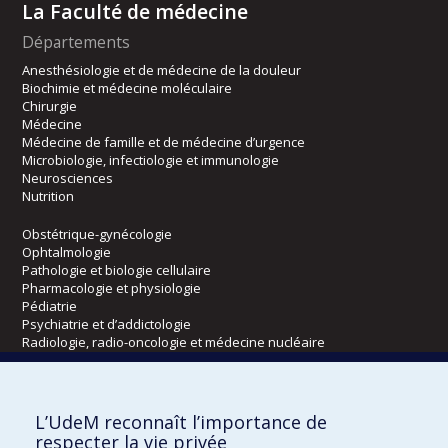
La Faculté de médecine
Départements
Anesthésiologie et de médecine de la douleur
Biochimie et médecine moléculaire
Chirurgie
Médecine
Médecine de famille et de médecine d’urgence
Microbiologie, infectiologie et immunologie
Neurosciences
Nutrition
Obstétrique-gynécologie
Ophtalmologie
Pathologie et biologie cellulaire
Pharmacologie et physiologie
Pédiatrie
Psychiatrie et d’addictologie
Radiologie, radio-oncologie et médecine nucléaire
Écoles
L’UdeM reconnaît l’importance de
Kinésiologie et des sciences de l’activité physique
respecter la vie privée