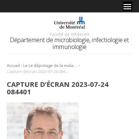
Faculté de médecine
Département de microbiologie, infectiologie et
immunologie
/
/
Accueil
Le Le dépistage de la maladie du «bébé-bulle» chez les nouveau-nés permet de sauver des vies
Capture d’écran 2023-07-24 084401
CAPTURE D’ÉCRAN 2023-07-24
084401