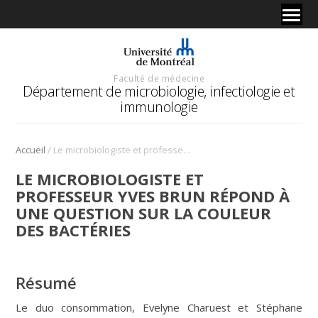
Faculté de médecine
Département de microbiologie, infectiologie et
immunologie
/
Accueil
Le microbiologiste et professeur Yves Brun répond à une question sur la couleur des bactéries
LE MICROBIOLOGISTE ET
PROFESSEUR YVES BRUN RÉPOND À
UNE QUESTION SUR LA COULEUR
DES BACTÉRIES
Résumé
Le duo consommation, Evelyne Charuest et Stéphane