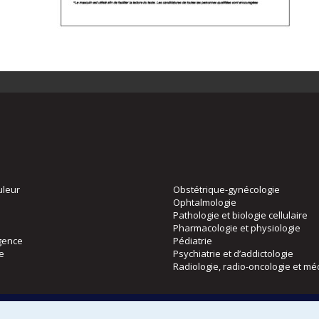
uleur
Obstétrique-gynécologie
Ophtalmologie
Pathologie et biologie cellulaire
Pharmacologie et physiologie
gence
Pédiatrie
ie
Psychiatrie et d’addictologie
Radiologie, radio-oncologie et mé
Directions