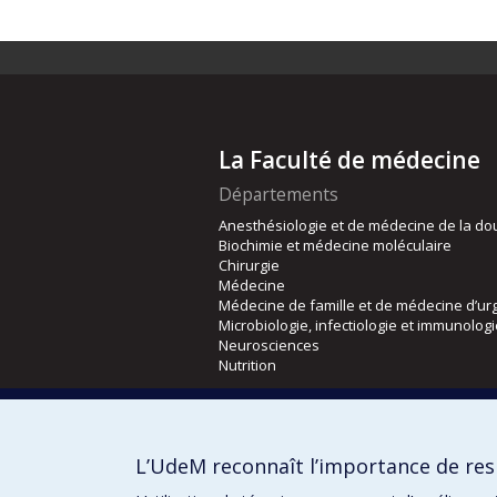
La Faculté de médecine
Départements
Anesthésiologie et de médecine de la do
Biochimie et médecine moléculaire
Chirurgie
Médecine
Médecine de famille et de médecine d’ur
Microbiologie, infectiologie et immunolog
Neurosciences
Nutrition
Écoles
Kinésiologie et des sciences de l’activité
L’UdeM reconnaît l’importance de resp
Orthophonie et audiologie
Réadaptation