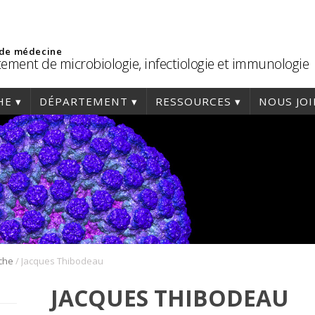
 de médecine
ement de microbiologie, infectiologie et immunologie
HE
DÉPARTEMENT
RESSOURCES
NOUS JO
/
che
Jacques Thibodeau
JACQUES THIBODEAU