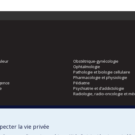
uleur
Obstétrique-gynécologie
Ophtalmologie
Pathologie et biologie cellulaire
Pharmacologie et physiologie
gence
Pédiatrie
ie
Psychiatrie et d’addictologie
Radiologie, radio-oncologie et mé
Directions
 physique
DPC
ecter la vie privée
CPASS
Éthique clinique