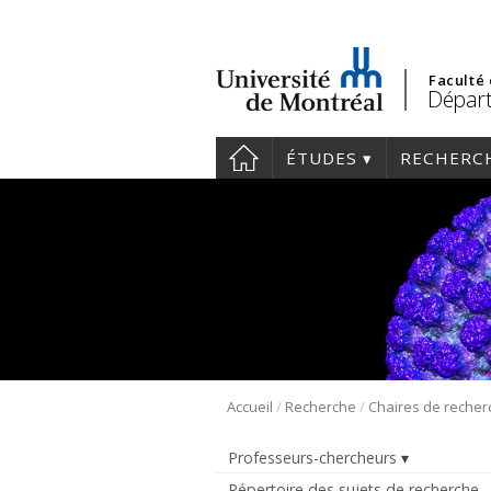
Faculté
Départ
ÉTUDES
RECHERC
/
/
Accueil
Recherche
Chaires de recher
Professeurs-chercheurs
Répertoire des sujets de recherche