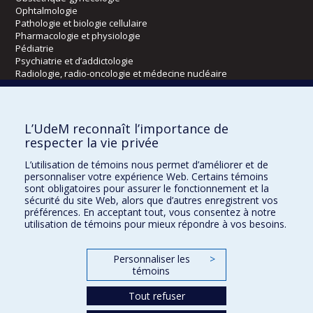
Ophtalmologie
Pathologie et biologie cellulaire
Pharmacologie et physiologie
Pédiatrie
Psychiatrie et d’addictologie
Radiologie, radio-oncologie et médecine nucléaire
Écoles
L’UdeM reconnaît l’importance de
Kinésiologie et des sciences de l’activité physique
respecter la vie privée
Orthophonie et audiologie
L’utilisation de témoins nous permet d’améliorer et de
Réadaptation
personnaliser votre expérience Web. Certains témoins
sont obligatoires pour assurer le fonctionnement et la
Directions
sécurité du site Web, alors que d’autres enregistrent vos
préférences. En acceptant tout, vous consentez à notre
DPC
utilisation de témoins pour mieux répondre à vos besoins.
CPASS
Éthique clinique
Personnaliser les
>
témoins
Tout refuser