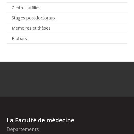
Centres affiliés
Stages postdoctoraux
Mémoires et thèses
Biobars
La Faculté de médecine
Départements