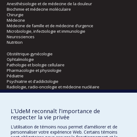
Anesthésiologie et de médecine de la douleur
Biochimie et médecine moléculaire
Chirurgie
Médecine
Médecine de famille et de médecine d’urgence
Microbiologie, infectiologie et immunologie
Neurosciences
Nutrition
Obstétrique-gynécologie
Ophtalmologie
Pathologie et biologie cellulaire
Pharmacologie et physiologie
Pédiatrie
Psychiatrie et d’addictologie
Radiologie, radio-oncologie et médecine nucléaire
Écoles
L’UdeM reconnaît l’importance de
Kinésiologie et des sciences de l’activité physique
respecter la vie privée
Orthophonie et audiologie
L’utilisation de témoins nous permet d’améliorer et de
Réadaptation
personnaliser votre expérience Web. Certains témoins