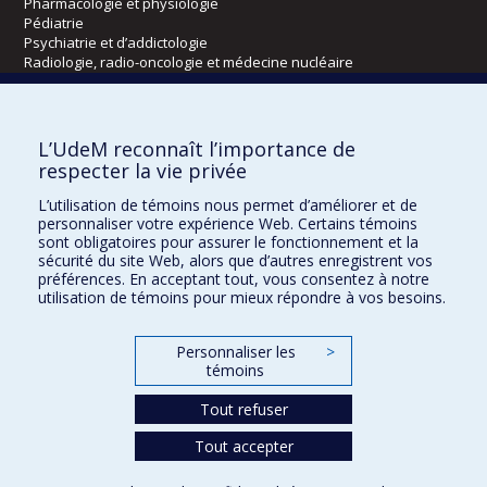
Pharmacologie et physiologie
Pédiatrie
Psychiatrie et d’addictologie
Radiologie, radio-oncologie et médecine nucléaire
Écoles
L’UdeM reconnaît l’importance de
Kinésiologie et des sciences de l’activité physique
respecter la vie privée
Orthophonie et audiologie
L’utilisation de témoins nous permet d’améliorer et de
Réadaptation
personnaliser votre expérience Web. Certains témoins
sont obligatoires pour assurer le fonctionnement et la
Directions
sécurité du site Web, alors que d’autres enregistrent vos
préférences. En acceptant tout, vous consentez à notre
DPC
utilisation de témoins pour mieux répondre à vos besoins.
CPASS
Éthique clinique
Personnaliser les
>
témoins
Tout refuser
Tout accepter