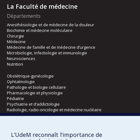
La Faculté de médecine
Départements
Anesthésiologie et de médecine de la douleur
Biochimie et médecine moléculaire
Chirurgie
Médecine
Médecine de famille et de médecine d’urgence
Microbiologie, infectiologie et immunologie
Neurosciences
Nutrition
Obstétrique-gynécologie
Ophtalmologie
Pathologie et biologie cellulaire
Pharmacologie et physiologie
Pédiatrie
Psychiatrie et d’addictologie
Radiologie, radio-oncologie et médecine nucléaire
Écoles
L’UdeM reconnaît l’importance de
Kinésiologie et des sciences de l’activité physique