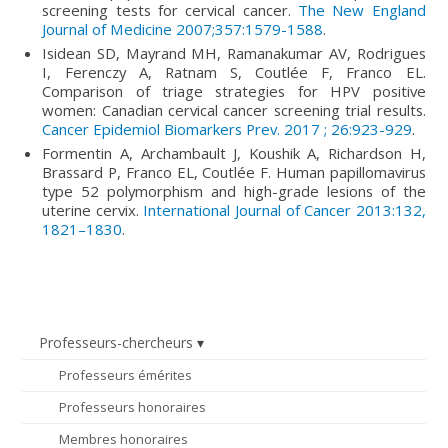
screening tests for cervical cancer.
The New England
Journal of Medicine 2007;357:1579-1588
.
Isidean SD, Mayrand MH, Ramanakumar AV, Rodrigues
I, Ferenczy A, Ratnam S, Coutlée F, Franco EL.
Comparison of triage strategies for HPV positive
women: Canadian cervical cancer screening trial results.
Cancer Epidemiol Biomarkers Prev. 2017 ; 26:923-929
.
Formentin A, Archambault J, Koushik A, Richardson H,
Brassard P, Franco EL, Coutlée F. Human papillomavirus
type 52 polymorphism and high-grade lesions of the
uterine cervix.
International Journal of Cancer 2013:132,
1821–1830
.
Professeurs-chercheurs
Professeurs émérites
Professeurs honoraires
Membres honoraires