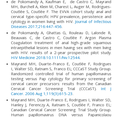
de Pokomandy A, Kaufman E, de Castro C, Mayrand
MH, Burchell A, Klein M, Charest L, Auger M, Rodrigues-
Coutlée S, Coutlée F. The EVVA cohort study: anal and
cervical type-specific HPV prevalence, persistence and
cytology in women living with HIV.
Journal of Infectious
Diseases 2017;216:447-456
.
de Pokomandy A, Ghattas G, Rouleau D, Lalonde R,
Beauvais C, de Castro C, Coutlée F. Argon Plasma
Coagulation treatment of anal high-grade squamous
intraepithelial lesions in men having sex with men living
with HIV: results of a 2-year prospective pilot study.
HIV Medicine 2018:10.1111/hiv.12544
.
Mayrand MH, Duarte-Franco E, Coutlée F, Rodrigues
I, Walter SD, Ratnam S, Franco EL; CCCaST Study Group.
Randomized controlled trial of human papillomavirus
testing versus Pap cytology for primary screening of
cervical cancer precursors: results from the Canadian
Cervical Cancer Screening Trial (CCCaST).
Int J
Cancer. 2006 Aug 1;119(3):615-23
.
Mayrand MH
,
Duarte-Franco E
, Rodrigues I, Walter SD,
Hanley J, Ferenczy A, Ratnam S, Coutlée F, Franco EL;
Canadian Cervical Cancer Screening Trial Study Group.
Human papillomavirus DNA versus Papanicolaou