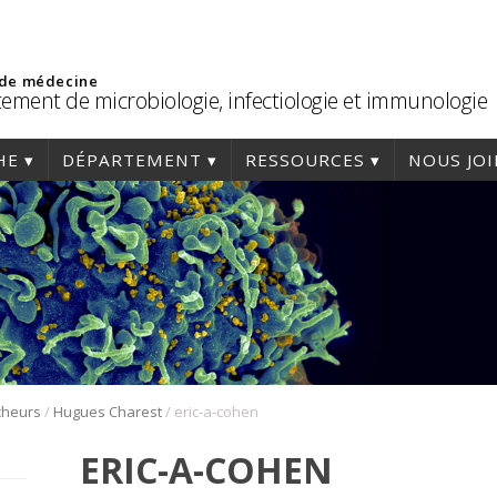
 de médecine
ement de microbiologie, infectiologie et immunologie
HE
DÉPARTEMENT
RESSOURCES
NOUS JO
/
/
cheurs
Hugues Charest
eric-a-cohen
ERIC-A-COHEN