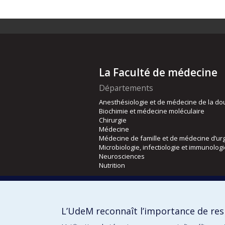
La Faculté de médecine
Départements
Anesthésiologie et de médecine de la do
Biochimie et médecine moléculaire
Chirurgie
Médecine
Médecine de famille et de médecine d’ur
Microbiologie, infectiologie et immunolog
Neurosciences
Nutrition
Écoles
Kinésiologie et des sciences de l’activité
L’UdeM reconnaît l’importance de resp
Orthophonie et audiologie
Réadaptation