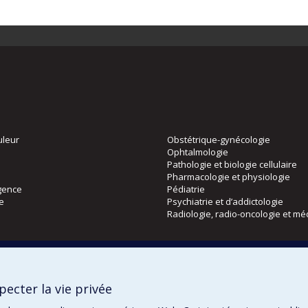
uleur
Obstétrique-gynécologie
Ophtalmologie
Pathologie et biologie cellulaire
Pharmacologie et physiologie
gence
Pédiatrie
ie
Psychiatrie et d’addictologie
Radiologie, radio-oncologie et mé
Directions
 physique
DPC
ecter la vie privée
CPASS
Éthique clinique