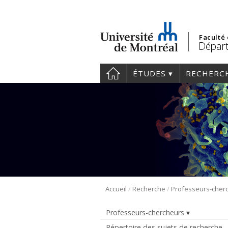
Faculté
Départ
ÉTUDES
RECHERC
/
/
Accueil
Recherche
Professeurs-cher
Professeurs-chercheurs
Répertoire des sujets de recherche