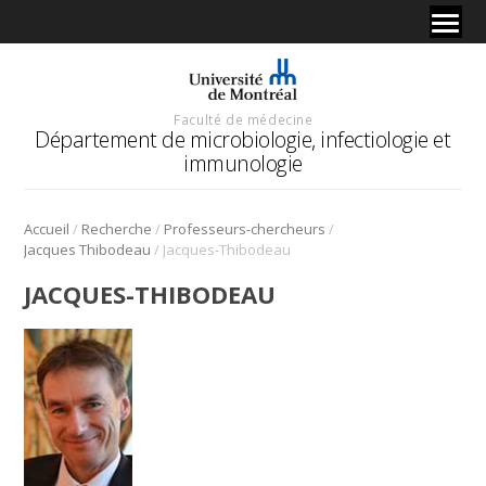
Faculté de médecine
Département de microbiologie, infectiologie et
immunologie
/
/
/
Accueil
Recherche
Professeurs-chercheurs
/
Jacques Thibodeau
Jacques-Thibodeau
JACQUES-THIBODEAU