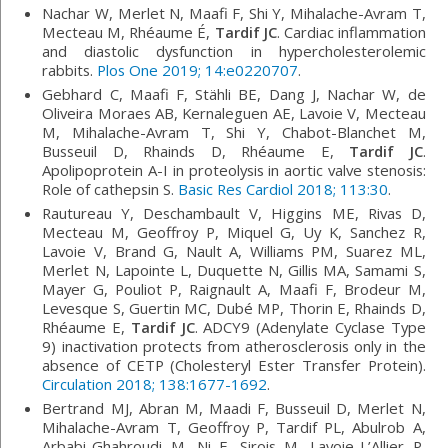
Nachar W, Merlet N, Maafi F, Shi Y, Mihalache-Avram T,
Mecteau M, Rhéaume É,
Tardif JC
. Cardiac inflammation
and diastolic dysfunction in hypercholesterolemic
rabbits.
Plos One 2019; 14:e0220707
.
Gebhard C, Maafi F, Stähli BE, Dang J, Nachar W, de
Oliveira Moraes AB, Kernaleguen AE, Lavoie V, Mecteau
M, Mihalache-Avram T, Shi Y, Chabot-Blanchet M,
Busseuil D, Rhainds D, Rhéaume E,
Tardif JC
.
Apolipoprotein A-I in proteolysis in aortic valve stenosis:
Role of cathepsin S.
Basic Res Cardiol 2018; 113:30
.
Rautureau Y, Deschambault V, Higgins ME, Rivas D,
Mecteau M, Geoffroy P, Miquel G, Uy K, Sanchez R,
Lavoie V, Brand G, Nault A, Williams PM, Suarez ML,
Merlet N, Lapointe L, Duquette N, Gillis MA, Samami S,
Mayer G, Pouliot P, Raignault A, Maafi F, Brodeur M,
Levesque S, Guertin MC, Dubé MP, Thorin E, Rhainds D,
Rhéaume E,
Tardif JC
. ADCY9 (Adenylate Cyclase Type
9) inactivation protects from atherosclerosis only in the
absence of CETP (Cholesteryl Ester Transfer Protein).
Circulation 2018; 138:1677-1692
.
Bertrand MJ, Abran M, Maadi F, Busseuil D, Merlet N,
Mihalache-Avram T, Geoffroy P, Tardif PL, Abulrob A,
Arbabi-Ghahroudi M, Ni F, Sirois M, Lavoie-L’Allier P,