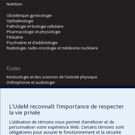
Nutrition
Obstétrique-gynécologie
Ophtalmologie
Pathologie et biologie cellulaire
Pharmacologie et physiologie
Pédiatrie
Psychiatrie et d’addictologie
Radiologie, radio-oncologie et médecine nucléaire
Écoles
Kinésiologie et des sciences de l’activité physique
Orthophonie et audiologie
Réadaptation
Directions
L’UdeM reconnaît l’importance de respecter
DPC
la vie privée
CPASS
Éthique clinique
L’utilisation de témoins nous permet d’améliorer et de
personnaliser votre expérience Web. Certains témoins sont
obligatoires pour assurer le fonctionnement et la sécurité