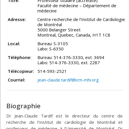
Titre:
Professeur titulaire (accrédité)
Faculté de médecine – Département de
médecine
Adresse:
Centre recherche de l’Institut de Cardiologie
de Montréal
5000 Belanger Street
Montreal, Quebec, Canada, H1T 1C8
Local:
Bureau: S-3105
Labo: S-6350
Téléphone:
Bureau: 514-376-3330, ext. 3694
Labo: 514-376-3330, ext. 2287
Télécopieur:
514-593-2521
Courriel:
jean-claude.tardif@icm-mhi.org
Biographie
Dr Jean-Claude Tardif est le directeur du centre de
recherche de l’Institut de cardiologie de Montréal et
professeur de médecine à l’Université de Montréal. Dr