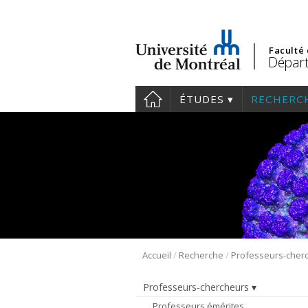
Faculté
Départ
ÉTUDES
RECHERC
/
/
Accueil
Recherche
Professeurs-cher
Professeurs-chercheurs
Professeurs émérites