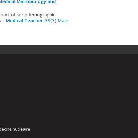
 Medical Microbiology and
mpact of sociodemographic
ws.
Medical Teacher
. 39(3) Mars
decine nucléaire