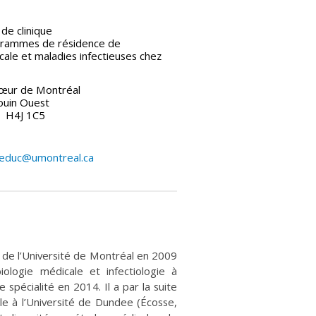
de clinique
grammes de résidence de
cale et maladies infectieuses chez
Cœur de Montréal
ouin Ouest
)
H4J 1C5
.leduc@umontreal.ca
de l’Université de Montréal en 2009
ologie médicale et infectiologie à
e spécialité en 2014. Il a par la suite
le à l’Université de Dundee (Écosse,