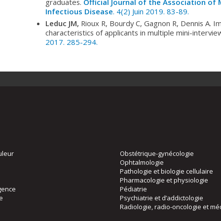
graduates.
Official Journal of the Association of
Infectious Disease
. 4(2) Juin 2019. 83-89.
Leduc JM,
Rioux R, Bourdy C, Gagnon R, Dennis A. I
characteristics of applicants in multiple mini-intervie
2017. 285-294.
uleur
Obstétrique-gynécologie
Ophtalmologie
Pathologie et biologie cellulaire
Pharmacologie et physiologie
gence
Pédiatrie
ie
Psychiatrie et d’addictologie
Radiologie, radio-oncologie et mé