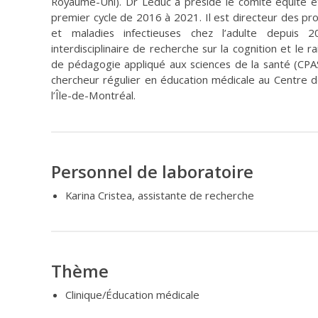
Royaume-Uni). Dr Leduc a présidé le comité équité e
premier cycle de 2016 à 2021. Il est directeur des p
et maladies infectieuses chez l’adulte depui
interdisciplinaire de recherche sur la cognition et le
de pédagogie appliqué aux sciences de la santé (CPAS
chercheur régulier en éducation médicale au Centre
l’Île-de-Montréal.
Personnel de laboratoire
Karina Cristea, assistante de recherche
Thème
Clinique/Éducation médicale