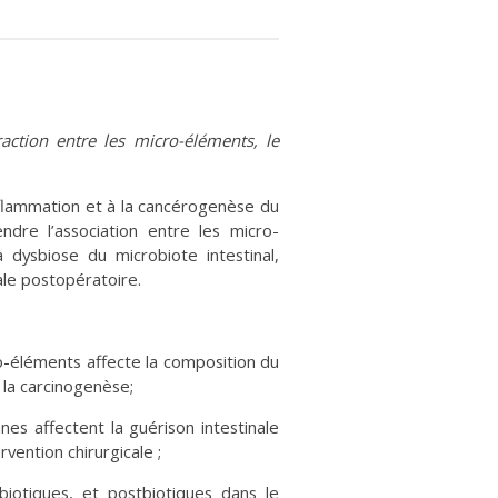
action entre les micro-éléments, le
inflammation et à la cancérogenèse du
ndre l’association entre les micro-
a dysbiose du microbiote intestinal,
nale postopératoire.
-éléments affecte la composition du
t la carcinogenèse;
s affectent la guérison intestinale
vention chirurgicale ;
biotiques, et postbiotiques dans le