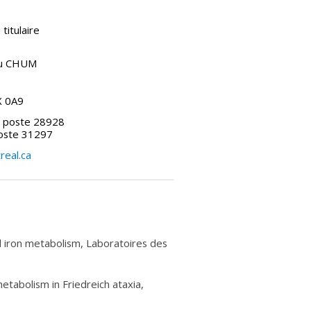
titulaire
du CHUM
X 0A9
, poste 28928
oste 31297
eal.ca
d iron metabolism, Laboratoires des
etabolism in Friedreich ataxia,