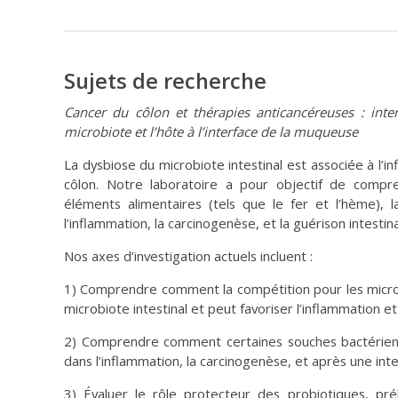
Sujets de recherche
Cancer du côlon et thérapies anticancéreuses : inter
microbiote et l’hôte à l’interface de la muqueuse
La dysbiose du microbiote intestinal est associée à l’
côlon. Notre laboratoire a pour objectif de compre
éléments alimentaires (tels que le fer et l’hème), l
l’inflammation, la carcinogenèse, et la guérison intesti
Nos axes d’investigation actuels incluent :
1) Comprendre comment la compétition pour les micro
microbiote intestinal et peut favoriser l’inflammation e
2) Comprendre comment certaines souches bactérienne
dans l’inflammation, la carcinogenèse, et après une inter
3) Évaluer le rôle protecteur des probiotiques, pré