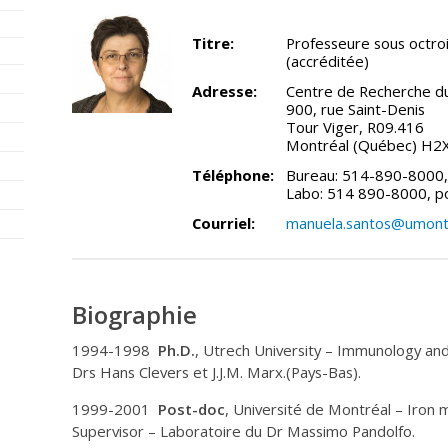
Titre:
Professeure sous octroi 
(accréditée)
Adresse:
Centre de Recherche 
900, rue Saint-Denis
Tour Viger, R09.416
Montréal (Québec) H2
Téléphone:
Bureau: 514-890-8000
Labo: 514 890-8000, p
Courriel:
manuela.santos@umontr
Biographie
1994-1998
Ph.D.
, Utrech University – Immunology an
Drs Hans Clevers et J.J.M. Marx.(Pays-Bas).
1999-2001
Post-doc
, Université de Montréal – Iron m
Supervisor – Laboratoire du Dr Massimo Pandolfo.