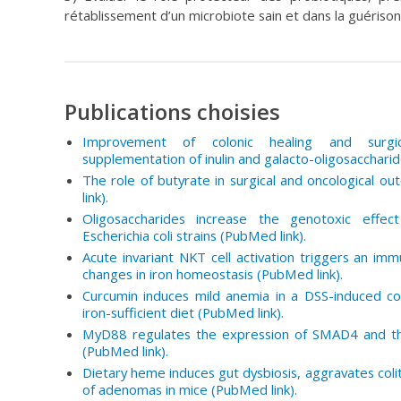
rétablissement d’un microbiote sain et dans la guérison 
Publications choisies
Improvement of colonic healing and surgic
supplementation of inulin and galacto-oligosaccharid
The role of butyrate in surgical and oncological o
link).
Oligosaccharides increase the genotoxic effec
Escherichia coli strains (PubMed link).
Acute invariant NKT cell activation triggers an i
changes in iron homeostasis
(PubMed link).
Curcumin induces mild anemia in a DSS-induced co
iron-sufficient diet
(PubMed link).
MyD88 regulates the expression of SMAD4 and th
(PubMed link).
Dietary heme induces gut dysbiosis, aggravates coli
of adenomas in mice
(PubMed link).