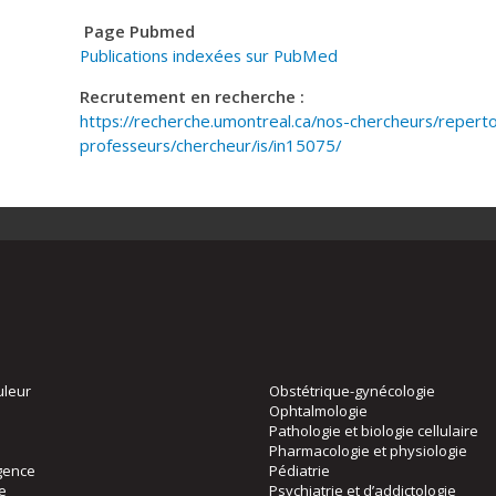
Page Pubmed
Publications indexées sur PubMed
Recrutement en recherche :
https://recherche.umontreal.ca/nos-chercheurs/repert
professeurs/chercheur/is/in15075/
uleur
Obstétrique-gynécologie
Ophtalmologie
Pathologie et biologie cellulaire
Pharmacologie et physiologie
gence
Pédiatrie
ie
Psychiatrie et d’addictologie