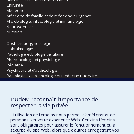
Chirurgie
Médecine
Médecine de famille et de médecine d’urgence
Microbiologie, infectiologie et immunologie
Neurosciences
Nutrition
Obstétrique-gynécologie
Ophtalmologie
Pathologie et biologie cellulaire
Pharmacologie et physiologie
Pédiatrie
Psychiatrie et d’addictologie
Radiologie, radio-oncologie et médecine nucléaire
Écoles
L’UdeM reconnaît l’importance de
Kinésiologie et des sciences de l’activité physique
respecter la vie privée
Orthophonie et audiologie
L’utilisation de témoins nous permet d’améliorer et de
Réadaptation
personnaliser votre expérience Web. Certains témoins
sont obligatoires pour assurer le fonctionnement et la
Directions
sécurité du site Web, alors que d’autres enregistrent vos