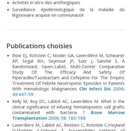
Activités in vitro des antifongiques
Surveillance épidémiologique de la maladie du
légionnaire acquise en communauté
Publications choisies
Bow EJ, Rotstein C, Noskin GA, Laverdière M, Schwarer
AP, Segal BH, Seymour JF, Szer J, Sanche S. A
Randomized, Open-Label, Multi-Center Comparative
Study Of The Efficacy And Safety Of
Piperacillin/Tazobactam and Cefepime For The Empiric
Treatment Of Febrile Neutropenic Episodes In Patients
With Hematologic Malignancies
Clin Infect Dis
2006;
43:447-59
Kelly M, Roy DC, Labbé AC, Laverdière M. What is the
clinical significance of infusing hematopoietic cell grafts
contaminated with bacteria ?
Bone Marrow
Transplantation
2006; 38: 183-188
Laverdiere M, Labbé AC, Restieri C, Rotstein C,Heyland
D,Madger S,Stewart T. Susceptibility patterns of