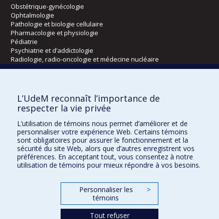
Obstétrique-gynécologie
Ophtalmologie
Pathologie et biologie cellulaire
Pharmacologie et physiologie
Pédiatrie
Psychiatrie et d’addictologie
Radiologie, radio-oncologie et médecine nucléaire
Écoles
L’UdeM reconnaît l’importance de
Kinésiologie et des sciences de l’activité physique
respecter la vie privée
Orthophonie et audiologie
L’utilisation de témoins nous permet d’améliorer et de
Réadaptation
personnaliser votre expérience Web. Certains témoins
sont obligatoires pour assurer le fonctionnement et la
Directions
sécurité du site Web, alors que d’autres enregistrent vos
préférences. En acceptant tout, vous consentez à notre
DPC
utilisation de témoins pour mieux répondre à vos besoins.
CPASS
Éthique clinique
Personnaliser les
>
témoins
Tout refuser