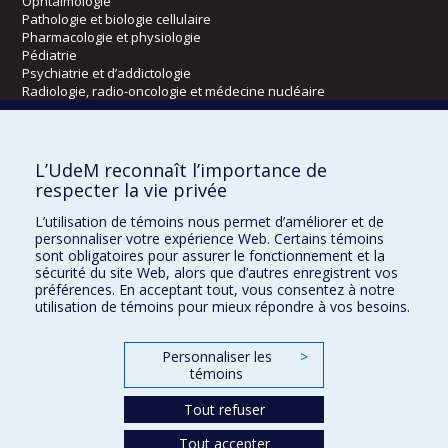
Ophtalmologie
Pathologie et biologie cellulaire
Pharmacologie et physiologie
Pédiatrie
Psychiatrie et d’addictologie
Radiologie, radio-oncologie et médecine nucléaire
Écoles
L’UdeM reconnaît l’importance de
Kinésiologie et des sciences de l’activité physique
respecter la vie privée
Orthophonie et audiologie
L’utilisation de témoins nous permet d’améliorer et de
Réadaptation
personnaliser votre expérience Web. Certains témoins
sont obligatoires pour assurer le fonctionnement et la
Directions
sécurité du site Web, alors que d’autres enregistrent vos
préférences. En acceptant tout, vous consentez à notre
DPC
utilisation de témoins pour mieux répondre à vos besoins.
CPASS
Éthique clinique
Personnaliser les
>
témoins
Tout refuser
Tout accepter