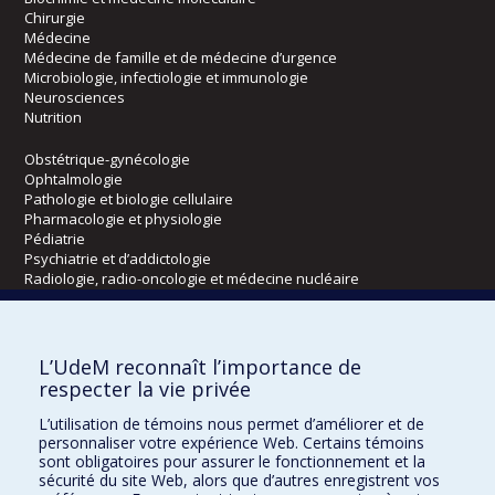
Chirurgie
Médecine
Médecine de famille et de médecine d’urgence
Microbiologie, infectiologie et immunologie
Neurosciences
Nutrition
Obstétrique-gynécologie
Ophtalmologie
Pathologie et biologie cellulaire
Pharmacologie et physiologie
Pédiatrie
Psychiatrie et d’addictologie
Radiologie, radio-oncologie et médecine nucléaire
Écoles
L’UdeM reconnaît l’importance de
Kinésiologie et des sciences de l’activité physique
respecter la vie privée
Orthophonie et audiologie
L’utilisation de témoins nous permet d’améliorer et de
Réadaptation
personnaliser votre expérience Web. Certains témoins
sont obligatoires pour assurer le fonctionnement et la
Directions
sécurité du site Web, alors que d’autres enregistrent vos