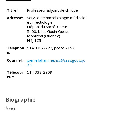
Titre:
Professeur adjoint de clinique
Adresse:
Service de microbiologie médicale
et infectiologie
Hôpital du Sacré-Coeur
5400, boul. Gouin Ouest
Montréal (Québec)
H4J 1C5
Téléphon
514 338-2222, poste 2157
e:
Courriel:
pierre.laflamme.hsc@ssss.gouv.qc
.ca
Télécopi
514 338-2909
eur:
Biographie
À venir