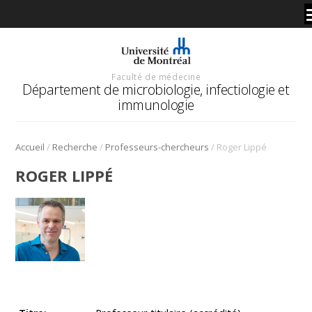
Faculté de médecine
Département de microbiologie, infectiologie et
immunologie
/
/
/
Accueil
Recherche
Professeurs-chercheurs
Roger Lippé
ROGER LIPPÉ