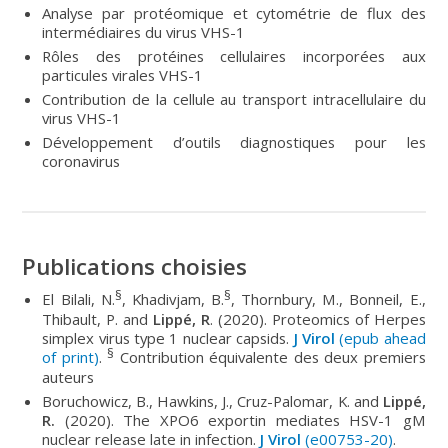
Analyse par protéomique et cytométrie de flux des
intermédiaires du virus VHS-1
Rôles des protéines cellulaires incorporées aux
particules virales VHS-1
Contribution de la cellule au transport intracellulaire du
virus VHS-1
Développement d’outils diagnostiques pour les
coronavirus
Publications choisies
§
§
El Bilali, N.
, Khadivjam, B.
, Thornbury, M., Bonneil, E.,
Thibault, P. and
Lippé, R
. (2020). Proteomics of Herpes
simplex virus type 1 nuclear capsids.
J Virol
(epub ahead
§
of print)
.
Contribution équivalente des deux premiers
auteurs
Boruchowicz, B., Hawkins, J., Cruz-Palomar, K. and
Lippé,
R.
(2020). The XPO6 exportin mediates HSV-1 gM
nuclear release late in infection.
J Virol
(e00753-20)
.