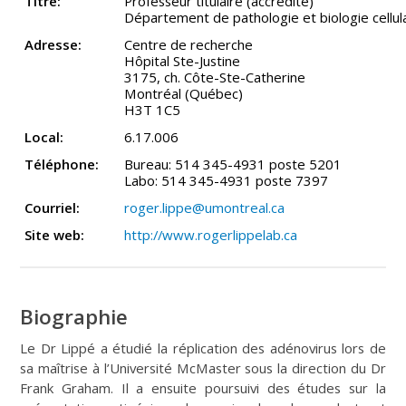
Titre:
Professeur titulaire (accrédité)
Département de pathologie et biologie cellul
Adresse:
Centre de recherche
Hôpital Ste-Justine
3175, ch. Côte-Ste-Catherine
Montréal (Québec)
H3T 1C5
Local:
6.17.006
Téléphone:
Bureau: 514 345-4931 poste 5201
Labo: 514 345-4931 poste 7397
Courriel:
roger.lippe@umontreal.ca
Site web:
http://www.rogerlippelab.ca
Biographie
Le Dr Lippé a étudié la réplication des adénovirus lors de
sa maîtrise à l’Université McMaster sous la direction du Dr
Frank Graham. Il a ensuite poursuivi des études sur la