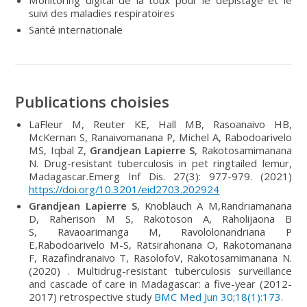
suivi des maladies respiratoires
Santé internationale
Publications choisies
LaFleur M, Reuter KE, Hall MB, Rasoanaivo HB,
McKernan S, Ranaivomanana P, Michel A, Rabodoarivelo
MS, Iqbal Z,
Grandjean Lapierre S
, Rakotosamimanana
N. Drug-resistant tuberculosis in pet ringtailed lemur,
Madagascar.Emerg Inf Dis. 27(3): 977-979. (2021)
https://doi.org/10.3201/eid2703.202924
Grandjean Lapierre S
, Knoblauch A M,Randriamanana
D, Raherison M S, Rakotoson A, Raholijaona B
S, Ravaoarimanga M, Ravololonandriana P
E,Rabodoarivelo M-S, Ratsirahonana O, Rakotomanana
F, Razafindranaivo T, RasolofoV, Rakotosamimanana N.
(2020) . Multidrug-resistant tuberculosis surveillance
and cascade of care in Madagascar: a five-year (2012-
2017) retrospective study
BMC Med Jun 30;18(1):173.