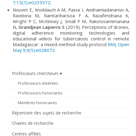
7;15(7):e0235572
.
Nouvet E, Knoblauch A M, Passe I, Andriamiadanarivo A,
Ravelona M, Ramtariharisoa F A, Razafimdriana K,
Wright P C, McKinney J, Small P M, Rakotosamimanana
N,
Grandjean Lapierre S
(2019). Perceptions of drones,
digital adherence monitoring technologies and
educational videos for tuberculosis control in remote
Madagascar: a mixed-method study protocol
BMJ Open
May 9;9(5):e028073
.
Professeurs-chercheurs
Professeurs émérites
Professeurs honoraires
Membres honoraires
Répertoire des sujets de recherche
Chaires de recherche
Centres affiliés