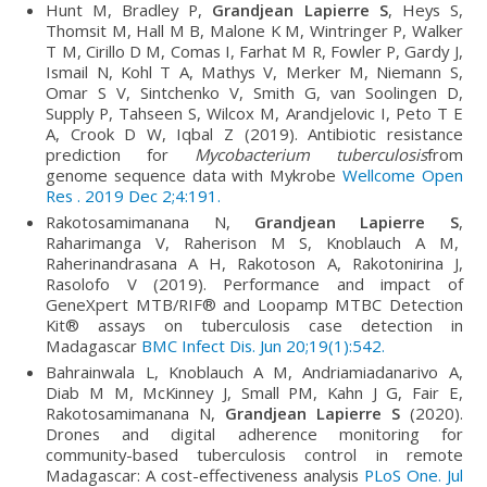
Hunt M, Bradley P,
Grandjean Lapierre S
, Heys S,
Thomsit M, Hall M B, Malone K M, Wintringer P, Walker
T M, Cirillo D M, Comas I, Farhat M R, Fowler P, Gardy J,
Ismail N, Kohl T A, Mathys V, Merker M, Niemann S,
Omar S V, Sintchenko V, Smith G, van Soolingen D,
Supply P, Tahseen S, Wilcox M, Arandjelovic I, Peto T E
A, Crook D W, Iqbal Z (2019). Antibiotic resistance
prediction for
Mycobacterium tuberculosis
from
genome sequence data with Mykrobe
Wellcome Open
Res . 2019 Dec 2;4:191.
Rakotosamimanana N,
Grandjean Lapierre S
,
Raharimanga V, Raherison M S, Knoblauch A M,
Raherinandrasana A H, Rakotoson A, Rakotonirina J,
Rasolofo V (2019). Performance and impact of
GeneXpert MTB/RIF® and Loopamp MTBC Detection
Kit® assays on tuberculosis case detection in
Madagascar
BMC Infect Dis. Jun 20;19(1):542.
Bahrainwala L, Knoblauch A M, Andriamiadanarivo A,
Diab M M, McKinney J, Small PM, Kahn J G, Fair E,
Rakotosamimanana N,
Grandjean Lapierre S
(2020).
Drones and digital adherence monitoring for
community-based tuberculosis control in remote
Madagascar: A cost-effectiveness analysis
PLoS One. Jul